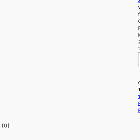
i
l
 (0)
I