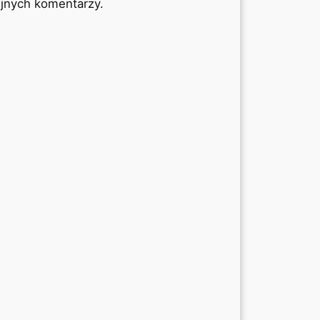
ejnych komentarzy.
W
S
E
P
A
R
A
T
O
R
Ó
W
P
A
L
W
A