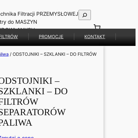
Szukaj
chnika Filtracji PRZEMYSŁOWEJ
ltry do MASZYN
UDOWLANYCH
FILTRÓW
PROMOCJE
KONTAKT
aliwa
/ ODSTOJNIKI – SZKLANKI – DO FILTRÓW
ODSTOJNIKI –
SZKLANKI – DO
FILTRÓW
SEPARATORÓW
PALIWA
Zapytaj o cenę