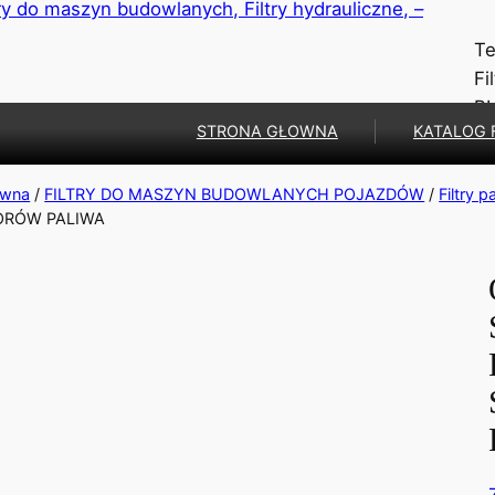
Te
Fi
B
STRONA GŁOWNA
KATALOG 
ówna
/
FILTRY DO MASZYN BUDOWLANYCH POJAZDÓW
/
Filtry p
ORÓW PALIWA