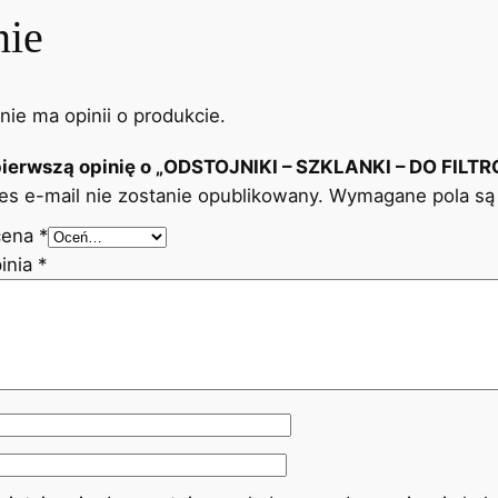
nie
I
 nie ma opinii o produkcie.
pierwszą opinię o „ODSTOJNIKI – SZKLANKI – DO FI
es e-mail nie zostanie opublikowany.
Wymagane pola są
cena
*
I
inia
*
I