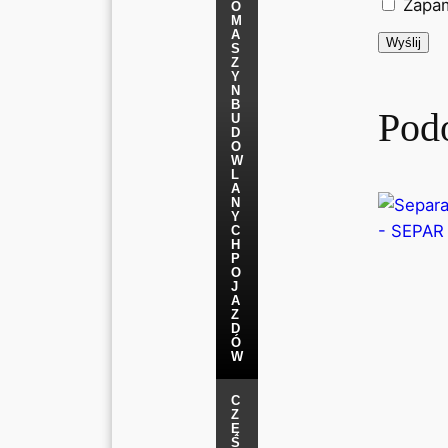
Zapam
O
M
A
S
Z
Y
N
B
Pod
U
D
O
W
L
A
N
Y
C
H
P
O
J
A
Z
D
Ó
W
C
Z
Ę
Ś