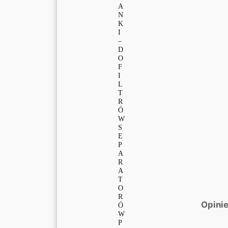
A
N
K
I
–
D
O
F
I
L
T
R
Ó
W
S
E
P
A
R
A
T
O
R
Opinie
Ó
W
P