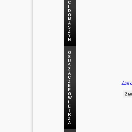
C
I
D
O
M
A
S
Z
Y
N
O
S
U
S
Z
A
C
Z
Zapyt
E
P
O
Zam
W
I
E
T
R
Z
A