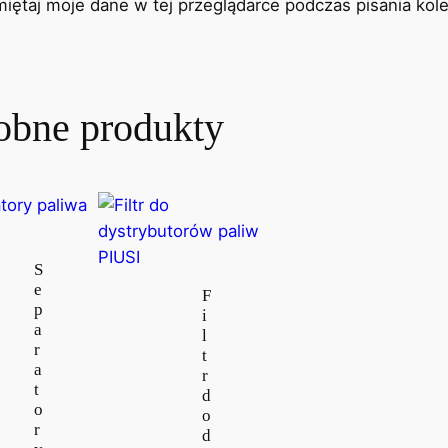
iętaj moje dane w tej przeglądarce podczas pisania kol
obne produkty
S
e
F
p
i
a
l
I
r
t
a
r
t
d
o
o
r
d