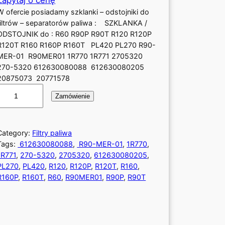
W ofercie posiadamy szklanki – odstojniki do
filtrów – separatorów paliwa : SZKLANKA /
ODSTOJNIK do : R60 R90P R90T R120 R120P
R120T R160 R160P R160T PL420 PL270 R90-
MER-01 R90MER01 1R770 1R771 2705320
270-5320 612630080088 612630080205
20875073 20771578
Zamówienie
o
ś
ć
Category:
Filtry paliwa
O
Tags:
612630080088
, 
R90-MER-01
, 
1R770
, 
D
1R771
, 
270-5320
, 
2705320
, 
612630080205
, 
S
PL270
, 
PL420
, 
R120
, 
R120P
, 
R120T
, 
R160
, 
T
R160P
, 
R160T
, 
R60
, 
R90MER01
, 
R90P
, 
R90T
O
J
N