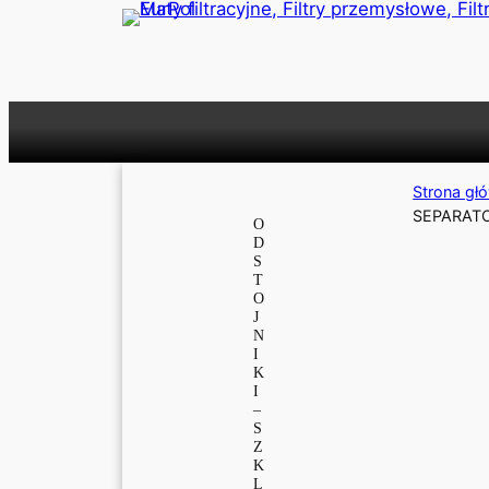
Przejdź
do
treści
Strona gł
SEPARAT
O
D
S
T
O
J
N
I
K
I
–
S
Z
K
L