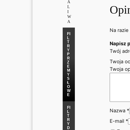
A
Opi
L
I
W
A
Na razie
FI
L
T
Napisz 
R
Y
Twój adr
P
R
Twoja o
Z
E
Twoja op
M
Y
S
Ł
O
W
E
FI
Nazwa
*
L
T
R
E-mail
*
Y
D