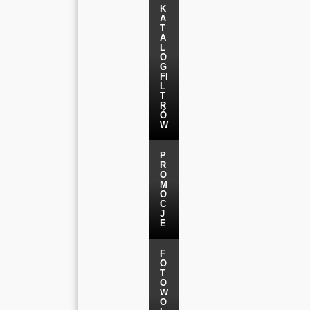
K
A
T
A
L
O
G
FI
L
T
R
Ó
W
P
R
O
M
O
C
J
E
F
O
T
O
W
O