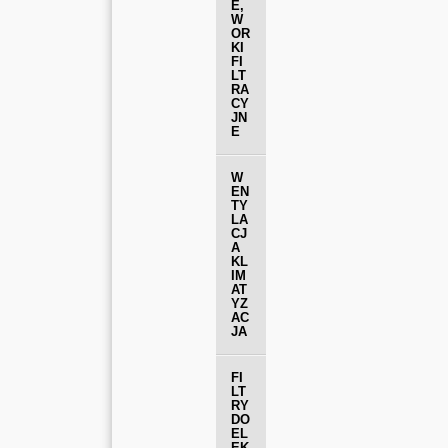
E,
W
OR
KI
FI
LT
RA
CY
JN
E
W
EN
TY
LA
CJ
A
KL
IM
AT
YZ
AC
JA
FI
LT
RY
DO
EL
EK