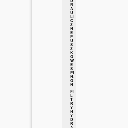
D
R
A
U
LI
C
Z
N
E
P
U
S
Z
K
O
W
E
S
PI
N-
O
N
FI
L
T
R
Y
H
Y
D
R
A