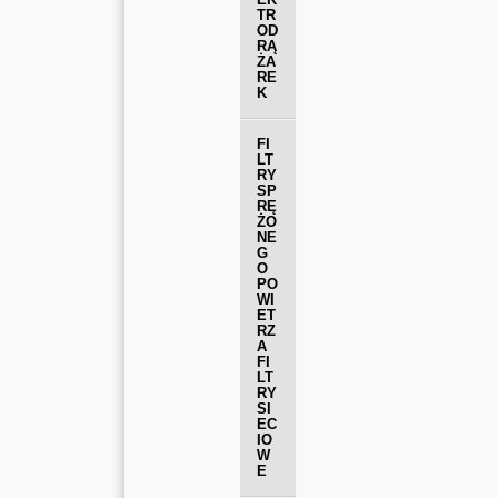
TR
OD
RĄ
ŻA
RE
K
FI
LT
RY
SP
RĘ
ŻO
NE
G
O
PO
WI
ET
RZ
A
FI
LT
RY
SI
EC
IO
W
E