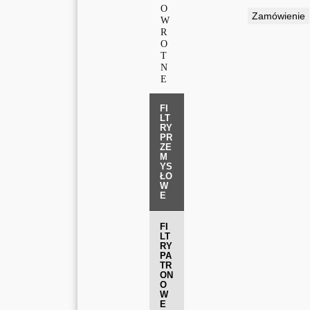
O
Zamówienie
W
R
O
T
N
E
FI
LT
RY
PR
ZE
M
YS
ŁO
W
E
FI
LT
RY
PA
TR
ON
O
W
E