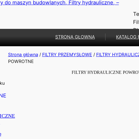
Te
Fi
B
STRONA GŁOWNA
KATALOG 
Strona główna
/
FILTRY PRZEMYSŁOWE
/
FILTRY HYDRAULIC
POWROTNE
FILTRY HYDRAULICZNE POWR
iku
ICZNE
E
ę