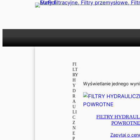
Przejdź
do
treści
FI
LT
RY
H
Wyświetlanie jednego wyn
Y
D
R
A
U
LI
FILTRY HYDRAUL
C
POWROTN
Z
N
E
Zapytaj o cen
P