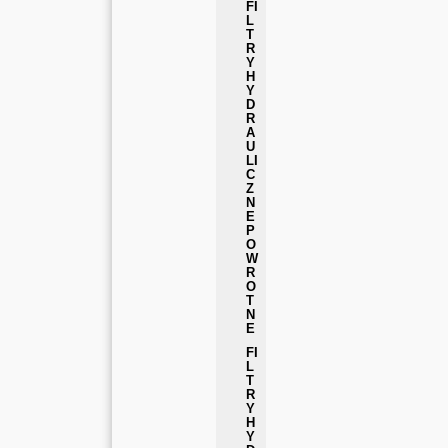
FI
L
T
R
Y
H
Y
D
R
A
U
LI
C
Z
N
E
P
O
W
R
O
T
N
E
FI
L
T
R
Y
H
Y