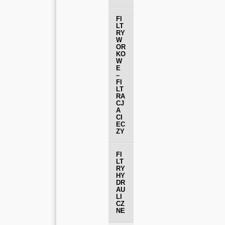
FI
LT
RY
W
OR
KO
W
E
–
FI
LT
RA
CJ
A
CI
EC
ZY
FI
LT
RY
HY
DR
AU
LI
CZ
NE