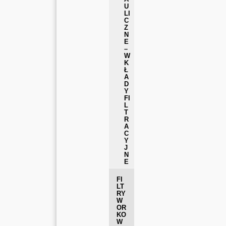
U
LI
C
Z
N
E
–
W
K
Ł
A
D
Y
FI
L
T
R
A
C
Y
J
N
E
FI
LT
RY
W
OR
KO
W