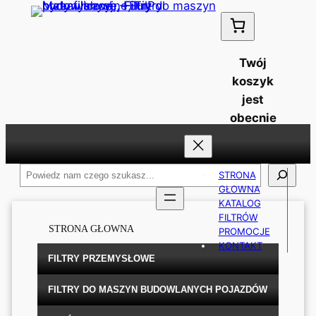
Przejdź
do
treści
Twój
koszyk
jest
obecnie
pusty!
Szukaj
STRONA
GŁOWNA
KATALOG
FILTRÓW
STRONA GŁOWNA
PROMOCJE
KONTAKT
FILTRY PRZEMYSŁOWE
FILTRY DO MASZYN BUDOWLANYCH POJAZDÓW