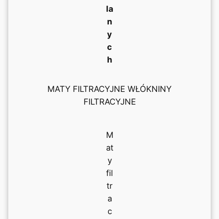
la
n
y
c
h
MATY FILTRACYJNE WŁÓKNINY
FILTRACYJNE
M
at
y
fil
tr
a
c