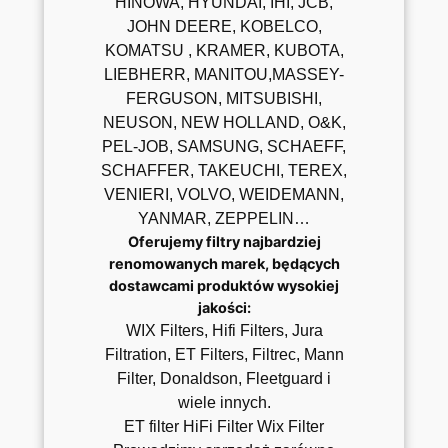
HINOWA, HYUNDAI, IHI, JCB,
JOHN DEERE, KOBELCO,
KOMATSU , KRAMER, KUBOTA,
LIEBHERR, MANITOU,MASSEY-
FERGUSON, MITSUBISHI,
NEUSON, NEW HOLLAND, O&K,
PEL-JOB, SAMSUNG, SCHAEFF,
SCHAFFER, TAKEUCHI, TEREX,
VENIERI, VOLVO, WEIDEMANN,
YANMAR, ZEPPELIN…
Oferujemy filtry najbardziej
renomowanych marek, będących
dostawcami produktów wysokiej
jakości:
WIX Filters, Hifi Filters, Jura
Filtration, ET Filters, Filtrec, Mann
Filter, Donaldson, Fleetguard i
wiele innych.
ET filter HiFi Filter Wix Filter