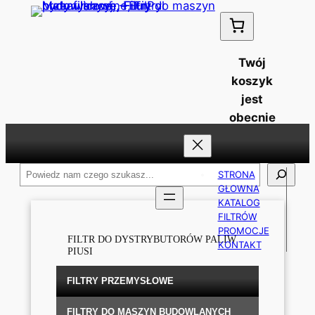
Przejdź
do
treści
Twój
koszyk
jest
obecnie
pusty!
Szukaj
STRONA
GŁOWNA
KATALOG
FILTRÓW
PROMOCJE
FILTR DO DYSTRYBUTORÓW PALIW
KONTAKT
PIUSI
FILTRY PRZEMYSŁOWE
FILTRY DO MASZYN BUDOWLANYCH