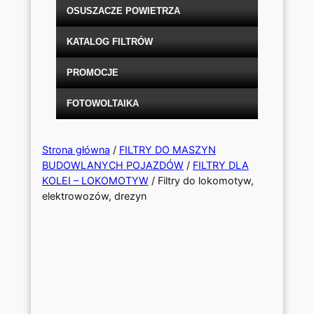
OSUSZACZE POWIETRZA
KATALOG FILTRÓW
PROMOCJE
FOTOWOLTAIKA
Strona główna
/
FILTRY DO MASZYN
BUDOWLANYCH POJAZDÓW
/
FILTRY DLA
KOLEI – LOKOMOTYW
/ Filtry do lokomotyw,
elektrowozów, drezyn