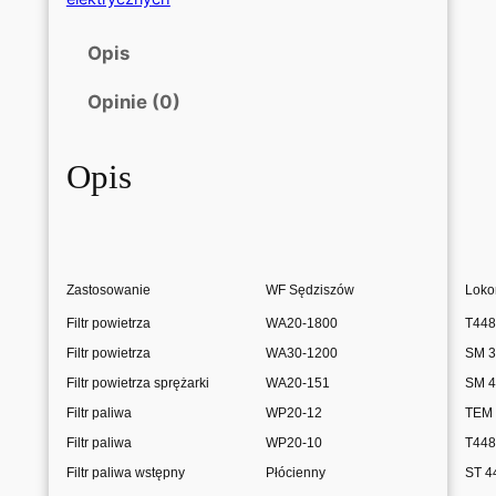
t
r
Opis
y
d
Opinie (0)
o
l
Opis
o
k
o
m
o
t
Zastosowanie
WF Sędziszów
Loko
y
Filtr powietrza
WA20-1800
T448
w
Filtr powietrza
WA30-1200
SM 3
,
Filtr powietrza sprężarki
WA20-151
SM 4
e
l
Filtr paliwa
WP20-12
TEM 
e
Filtr paliwa
WP20-10
T448
k
Filtr paliwa wstępny
Płócienny
ST 4
t