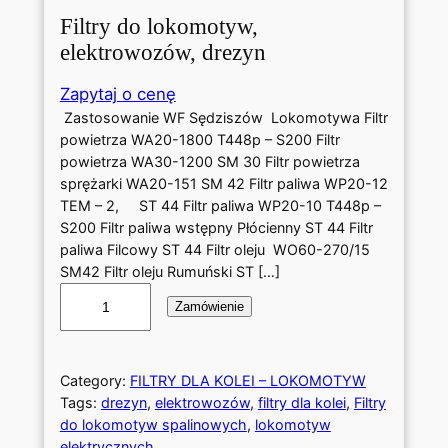
Filtry do lokomotyw,
elektrowozów, drezyn
Zapytaj o cenę
Zastosowanie WF Sędziszów Lokomotywa Filtr
powietrza WA20-1800 T448p – S200 Filtr
powietrza WA30-1200 SM 30 Filtr powietrza
sprężarki WA20-151 SM 42 Filtr paliwa WP20-12
TEM – 2, ST 44 Filtr paliwa WP20-10 T448p –
S200 Filtr paliwa wstępny Płócienny ST 44 Filtr
paliwa Filcowy ST 44 Filtr oleju WO60-270/15
SM42 Filtr oleju Rumuński ST […]
i
Zamówienie
l
o
ś
ć
Category:
FILTRY DLA KOLEI – LOKOMOTYW
F
Tags:
drezyn
, 
elektrowozów
, 
filtry dla kolei
, 
Filtry
i
do lokomotyw spalinowych
, 
lokomotyw
l
elektrycznych