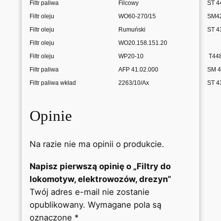
Filtr paliwa
Filcowy
ST 4
r
o
Filtr oleju
WO60-270/15
SM4
w
Filtr oleju
Rumuński
ST 4
o
Filtr oleju
WO20.158.151.20
z
Filtr oleju
WP20-10
T448
ó
Filtr paliwa
AFP 41.02.000
SM 4
w
,
Filtr paliwa wkład
2263/10/Ax
ST 4
d
r
Opinie
e
z
y
Na razie nie ma opinii o produkcie.
n
Napisz pierwszą opinię o „Filtry do
lokomotyw, elektrowozów, drezyn”
Twój adres e-mail nie zostanie
opublikowany.
Wymagane pola są
oznaczone
*