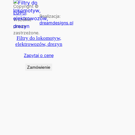
Copyright ©
EurPol
.
Realizacja:
Wszelkie
dreamdesigns.pl
prawa
zastrzeżone.
Filtry do lokomotyw,
elektrowozów, drezyn
Zapytaj o cenę
Zamówienie