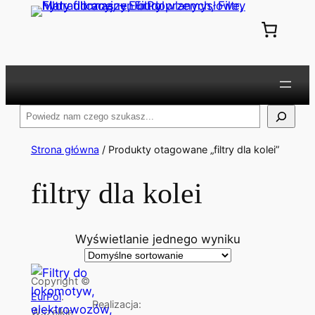
Przejdź
do
treści
Szukaj
Strona główna
/ Produkty otagowane „filtry dla kolei”
filtry dla kolei
Wyświetlanie jednego wyniku
Copyright ©
EurPol
.
Realizacja:
Wszelkie