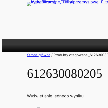
Przejdź
do
treści
Strona główna
/ Produkty otagowane „61263008
612630080205
Wyświetlanie jednego wyniku