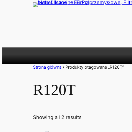
Przejdź
do
treści
Strona główna
/ Produkty otagowane „R120T”
R120T
Showing all 2 results