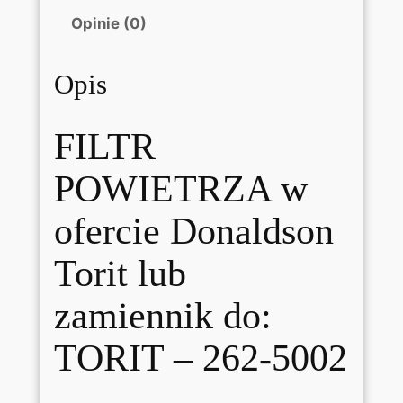
p
Opinie (0)
a
t
Opis
r
o
n
FILTR
o
w
POWIETRZA w
y
T
O
ofercie Donaldson
R
I
Torit lub
T
2
zamiennik do:
6
2
TORIT – 262-5002
5
0
2