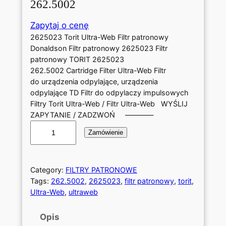
262.5002
Zapytaj o cenę
2625023 Torit Ultra-Web Filtr patronowy
Donaldson Filtr patronowy 2625023 Filtr
patronowy TORIT 2625023
262.5002 Cartridge Filter Ultra-Web Filtr
do urządzenia odpylające, urządzenia
odpylające TD Filtr do odpylaczy impulsowych
Filtry Torit Ultra-Web / Filtr Ultra-Web WYŚLIJ
ZAPYTANIE / ZADZWOŃ ————
i
Zamówienie
l
o
ś
ć
Category:
FILTRY PATRONOWE
F
Tags:
262.5002
, 
2625023
, 
filtr patronowy
, 
torit
, 
i
Ultra-Web
, 
ultraweb
l
t
Opis
r