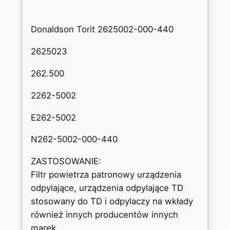
3
2
Donaldson Torit 2625002-000-440
6
2
2625023
.
5
262.500
0
0
2262-5002
2
E262-5002
N262-5002-000-440
ZASTOSOWANIE:
Filtr powietrza patronowy urządzenia
odpylające, urządzenia odpylające TD
stosowany do TD i odpylaczy na wkłady
również innych producentów innych
marek