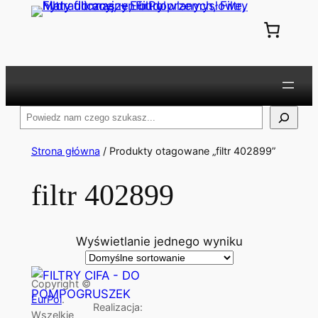
Przejdź
do
treści
Szukaj
Strona główna
/ Produkty otagowane „filtr 402899”
filtr 402899
Wyświetlanie jednego wyniku
Copyright ©
EurPol
.
Realizacja:
Wszelkie