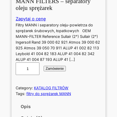
MANN FILTERS – separatory
oleju sprężarek
Zapytaj o cenę
Filtry MANN i separatory oleju-powietrza do
sprężarek śrubowych, łopatkowych OEM
MANN-FILTER Reference Sullair (2°) Sullair (2°)
Ingersoll Rand 39 000 62 921 Atmos 39 000 62
925 Atmos 39 050 70 911 ALUP 41 002 82 113
Leybold 41 004 82 183 ALUP 41 004 82 342
ALUP 41 004 87 193 ALUP 41 […]
i
Zamówienie
l
o
ś
ć
Category:
KATALOG FILTRÓW
M
Tags:
filtry do sprężarek MANN
A
N
Opis
N
F